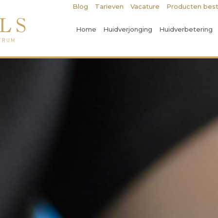
Blog
Tarieven
Vacature
Producten best
Home
Huidverjonging
Huidverbetering