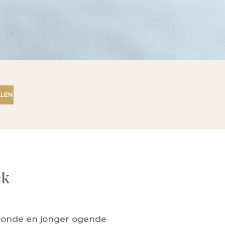
LEN
ek
ezonde en jonger ogende