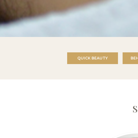
QUICK BEAUTY
BE
S