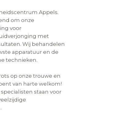
nheidscentrum Appels.
kend om onze
ing voor
uidverjonging met
esultaten. Wij behandelen
wste apparatuur en de
he technieken.
trots op onze trouwe en
 bent van harte welkom!
pecialisten staan voor
veelzijdige
.