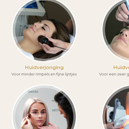
Huidverjonging
Huidv
Voor minder rimpels en fijne lijntjes
Voor een zeer g