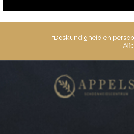
"Deskundigheid en persoo
- Ali