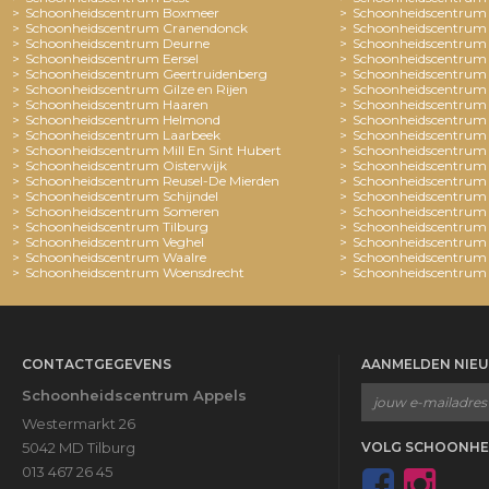
Schoonheidscentrum Boxmeer
Schoonheidscentrum 
Schoonheidscentrum Cranendonck
Schoonheidscentrum 
Schoonheidscentrum Deurne
Schoonheidscentrum
Schoonheidscentrum Eersel
Schoonheidscentrum
Schoonheidscentrum Geertruidenberg
Schoonheidscentrum 
Schoonheidscentrum Gilze en Rijen
Schoonheidscentrum 
Schoonheidscentrum Haaren
Schoonheidscentrum 
Schoonheidscentrum Helmond
Schoonheidscentrum
Schoonheidscentrum Laarbeek
Schoonheidscentrum
Schoonheidscentrum Mill En Sint Hubert
Schoonheidscentrum 
Schoonheidscentrum Oisterwijk
Schoonheidscentrum
Schoonheidscentrum Reusel-De Mierden
Schoonheidscentrum
Schoonheidscentrum Schijndel
Schoonheidscentrum 
Schoonheidscentrum Someren
Schoonheidscentrum 
Schoonheidscentrum Tilburg
Schoonheidscentrum
Schoonheidscentrum Veghel
Schoonheidscentrum
Schoonheidscentrum Waalre
Schoonheidscentrum
Schoonheidscentrum Woensdrecht
Schoonheidscentrum
CONTACTGEGEVENS
AANMELDEN NIE
Schoonheidscentrum Appels
Westermarkt 26
5042 MD Tilburg
VOLG SCHOONHE
013 467 26 45