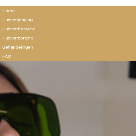
Home
Huidverjonging
Huidverbetering
Huidverzorging
Behandelingen
FAQ