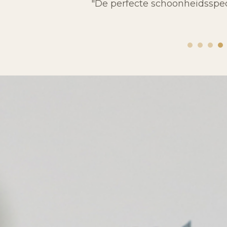
"De perfecte schoonheidsspeci