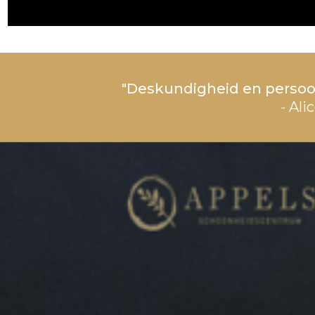
"Deskundigheid en persoo
- Ali