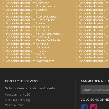
Schoonheidscentrum Boxmeer
Schoonheidscentrum 
Schoonheidscentrum Cranendonck
Schoonheidscentrum 
Schoonheidscentrum Deurne
Schoonheidscentrum
Schoonheidscentrum Eersel
Schoonheidscentrum
Schoonheidscentrum Geertruidenberg
Schoonheidscentrum 
Schoonheidscentrum Gilze en Rijen
Schoonheidscentrum 
Schoonheidscentrum Haaren
Schoonheidscentrum 
Schoonheidscentrum Helmond
Schoonheidscentrum
Schoonheidscentrum Laarbeek
Schoonheidscentrum
Schoonheidscentrum Mill En Sint Hubert
Schoonheidscentrum 
Schoonheidscentrum Oisterwijk
Schoonheidscentrum
Schoonheidscentrum Reusel-De Mierden
Schoonheidscentrum
Schoonheidscentrum Schijndel
Schoonheidscentrum 
Schoonheidscentrum Someren
Schoonheidscentrum 
Schoonheidscentrum Tilburg
Schoonheidscentrum
Schoonheidscentrum Veghel
Schoonheidscentrum
Schoonheidscentrum Waalre
Schoonheidscentrum
Schoonheidscentrum Woensdrecht
Schoonheidscentrum
CONTACTGEGEVENS
AANMELDEN NIE
Schoonheidscentrum Appels
Westermarkt 26
5042 MD Tilburg
VOLG SCHOONHE
013 467 26 45