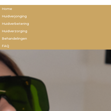
Home
Huidverjonging
Huidverbetering
Huidverzorging
Behandelingen
FAQ