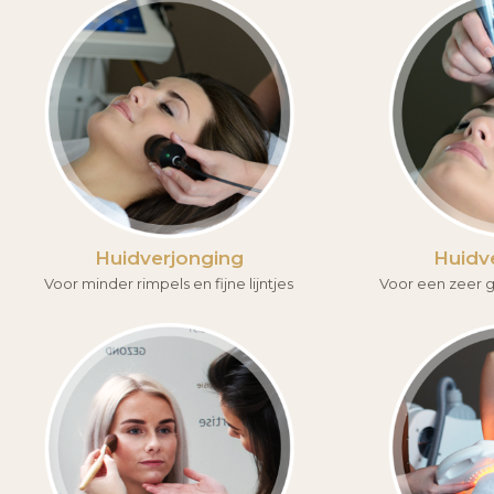
Huidverjonging
Huidv
Voor minder rimpels en fijne lijntjes
Voor een zeer g