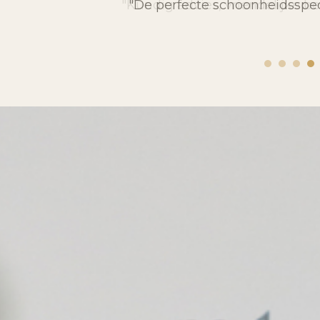
"De perfecte schoonheidsspeci