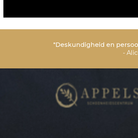
"Deskundigheid en persoo
- Ali