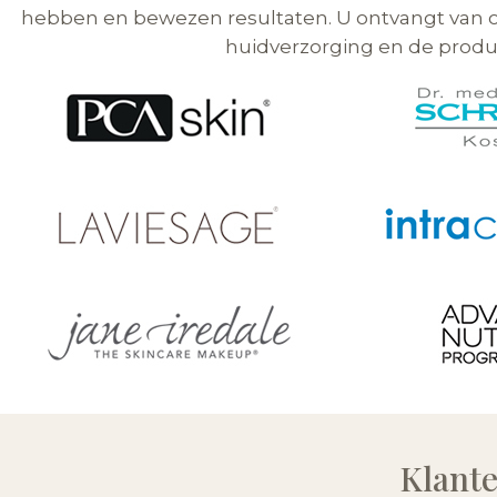
hebben en bewezen resultaten. U ontvangt van on
huidverzorging en de produc
Klant