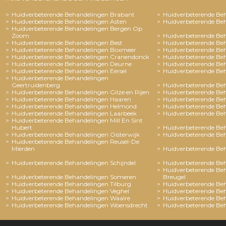
Huidverbeterende Behandelingen Brabant
Huidverbeterende Be
Huidverbeterende Behandelingen Asten
Huidverbeterende Be
Huidverbeterende Behandelingen Bergen Op
Zoom
Huidverbeterende Be
Huidverbeterende Behandelingen Best
Huidverbeterende Beh
Huidverbeterende Behandelingen Boxmeer
Huidverbeterende Beh
Huidverbeterende Behandelingen Cranendonck
Huidverbeterende Beh
Huidverbeterende Behandelingen Deurne
Huidverbeterende Be
Huidverbeterende Behandelingen Eersel
Huidverbeterende Be
Huidverbeterende Behandelingen
Geertruidenberg
Huidverbeterende Beh
Huidverbeterende Behandelingen Gilze en Rijen
Huidverbeterende Beh
Huidverbeterende Behandelingen Haaren
Huidverbeterende Be
Huidverbeterende Behandelingen Helmond
Huidverbeterende Be
Huidverbeterende Behandelingen Laarbeek
Huidverbeterende Be
Huidverbeterende Behandelingen Mill En Sint
Hubert
Huidverbeterende Be
Huidverbeterende Behandelingen Oisterwijk
Huidverbeterende Be
Huidverbeterende Behandelingen Reusel-De
Mierden
Huidverbeterende Be
Huidverbeterende Behandelingen Schijndel
Huidverbeterende Be
Huidverbeterende Be
Huidverbeterende Behandelingen Someren
Breugel
Huidverbeterende Behandelingen Tilburg
Huidverbeterende Be
Huidverbeterende Behandelingen Veghel
Huidverbeterende Be
Huidverbeterende Behandelingen Waalre
Huidverbeterende Be
Huidverbeterende Behandelingen Woensdrecht
Huidverbeterende B