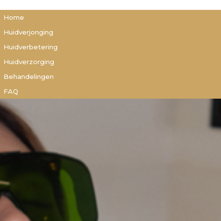
Home
Huidverjonging
Huidverbetering
Huidverzorging
Behandelingen
FAQ