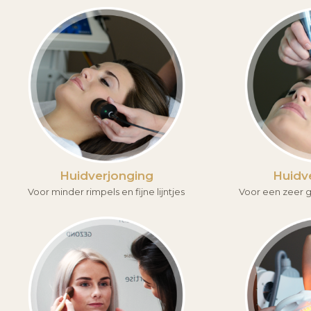
Huidverjonging
Huidv
Voor minder rimpels en fijne lijntjes
Voor een zeer g