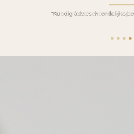
"De perfecte schoonheidsspeci